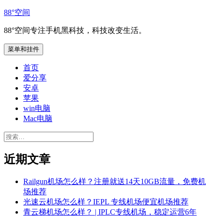
跳
88°空间
至
88°空间专注手机黑科技，科技改变生活。
内
容
菜单和挂件
首页
爱分享
安卓
苹果
win电脑
Mac电脑
搜
索：
近期文章
Railgun机场怎么样？注册就送14天10GB流量，免费机
场推荐
光速云机场怎么样？IEPL 专线机场便宜机场推荐
青云梯机场怎么样？ | IPLC专线机场，稳定运营6年