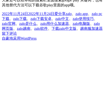
大家还可以在本站的搜索栏里面搜索google play 关键词，也有
其他替代方法可以下载谷歌play里面的app哦。
发
分
标
2022年11月24日
2022年11月24日
爱分享
zalo
、
zalo app
、
zalo pc
布
类
签
下载
、
zalo下载
、
zalo下载安卓
、
zalo中文
、
zalo使用技巧
、
于
zalo官网
、
zalo是什么
、
zalo用什么加速器
、
zalo电脑版
、
zalo
网页版
、
zalo越南
、
zalo软件
、
下载zalo中文版
、
越南服加速器
z
留下评论
自豪地采用WordPress
z