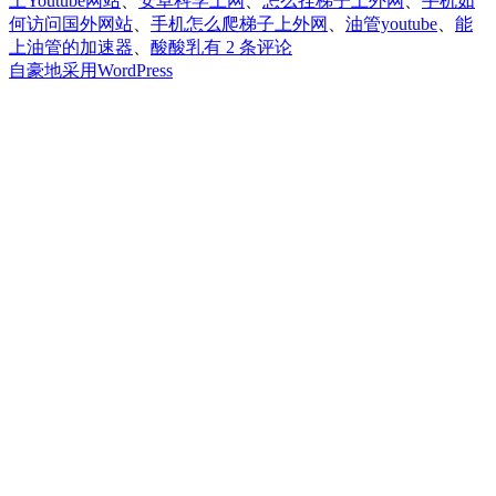
上Youtube网站
、
安卓科学上网
、
怎么挂梯子上外网
、
手机如
何访问国外网站
、
手机怎么爬梯子上外网
、
油管youtube
、
能
安
上油管的加速器
、
酸酸乳
有 2 条评论
卓
自豪地采用WordPress
手
机
如
何
上
油
管
youtube
facebook
twitter
netflixt
等
国
外
网
站？