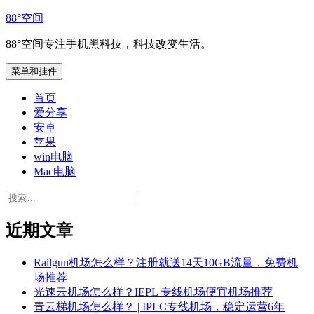
跳
88°空间
至
88°空间专注手机黑科技，科技改变生活。
内
容
菜单和挂件
首页
爱分享
安卓
苹果
win电脑
Mac电脑
搜
索：
近期文章
Railgun机场怎么样？注册就送14天10GB流量，免费机
场推荐
光速云机场怎么样？IEPL 专线机场便宜机场推荐
青云梯机场怎么样？ | IPLC专线机场，稳定运营6年