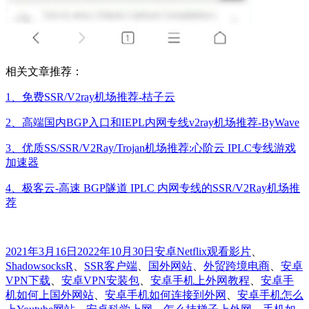
相关文章推荐：
1、免费SSR/V2ray机场推荐-桔子云
2、高端国内BGP入口和IEPL内网专线v2ray机场推荐-ByWave
3、优质SS/SSR/V2Ray/Trojan机场推荐:心阶云 IPLC专线游戏
加速器
4、极客云-高速 BGP隧道 IPLC 内网专线的SSR/V2Ray机场推
荐
发
分
标
2021年3月16日
2022年10月30日
安卓
Netflix观看影片
、
布
类
签
ShadowsocksR
、
SSR客户端
、
国外网站
、
外贸跨境电商
、
安卓
于
VPN下载
、
安卓VPN安装包
、
安卓手机上外网教程
、
安卓手
机如何上国外网站
、
安卓手机如何连接到外网
、
安卓手机怎么