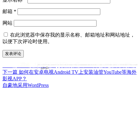
邮箱
*
网站
在此浏览器中保存我的显示名称、邮箱地址和网站地址，
以便下次评论时使用。
上
上一篇
2023澳洲看电影app资源推荐，12个免费电影网站推荐
文
篇
下
下一篇
如何在安卓电视Android TV上安装油管YouTube等海外
章
文
篇
影视APP？
章：
文
自豪地采用WordPress
导
章：
航