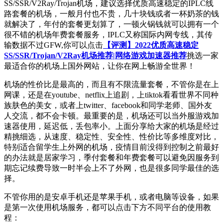
SS/SSR/V2Ray/Trojan机场，建议选择优质高速稳定的IPLC线
路套餐的机场，一般月付也不贵，几十块钱或者一杯奶茶的钱
就解决了，年付的套餐更划算了，一顿火锅钱就可以拥有一个
很不错的机场年费套餐服务，IPLC又称国际内网专线，其传
输数据不过GFW,你可以点击
【评测】2022优质高速稳定
SS/SSR/Trojan/V2Ray机场推荐|网络游戏加速器推荐
挑选一家
最适合你的机场上国外网站，让你在网上畅游全世界！
机场的性价比是最高的，而且有不限流量套餐，不管你是在上
网课，还是在youtube、netflix上追剧，上tiktok看看世界不同种
族肤色的美女，或者上twitter、facebook和同学老师、国外友
人交流，都不会卡顿。最重要的是，机场还可以当外服游戏加
速器使用，延迟低，丢包率小。上面分享给大家的机场是经过
精挑细选，从速度、稳定性、安全性、性价比等多维度对比，
特别适合留学生上外网的机场，疫情目前没得到控制之前最好
的办法就是居家学习，季付套餐和年费套餐可以避免因服务到
期忘记续费导致一时半会上不了外网，也是很多同学最佳的选
择。
不管你用的是安卓手机还是苹果手机，或者电脑等设备，如果
是第一次使用机场服务，都可以点击下方不同平台的使用教
程：