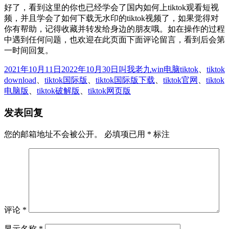
好了，看到这里的你也已经学会了国内如何上tiktok观看短视
频，并且学会了如何下载无水印的tiktok视频了，如果觉得对
你有帮助，记得收藏并转发给身边的朋友哦。如在操作的过程
中遇到任何问题，也欢迎在此页面下面评论留言，看到后会第
一时间回复。
发
作
分
标
2021年10月11日
2022年10月30日
叫我老九
win电脑
tiktok
、
tiktok
布
者
类
签
download
、
tiktok国际版
、
tiktok国际版下载
、
tiktok官网
、
tiktok
于
电脑版
、
tiktok破解版
、
tiktok网页版
发表回复
您的邮箱地址不会被公开。
必填项已用
*
标注
评论
*
显示名称
*