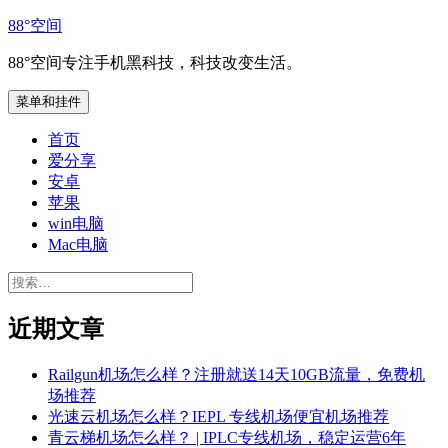
跳
88°空间
至
88°空间专注手机黑科技，科技改变生活。
内
容
菜单和挂件
首页
爱分享
安卓
苹果
win电脑
Mac电脑
搜
索：
近期文章
Railgun机场怎么样？注册就送14天10GB流量，免费机
场推荐
光速云机场怎么样？IEPL 专线机场便宜机场推荐
青云梯机场怎么样？ | IPLC专线机场，稳定运营6年