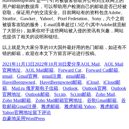
HaveiBeenpwned 是一个针对被骇客窃取并公布到互联网上的
用户邮箱的数据库，可以帮助用户检测自己的邮箱是否已经被
窃取，保证用户的交流安全。目前网站有的资料包含Adobe、
Stratfor、Gawker、Yahoo!、Pixel Federation、Sony，六个之前
被骇客攻陷的服务，E-mail清单超过1.5亿个(其中Adobe就贡献
了大部分)，如果你对于这些网站被入侵的资讯有兴趣，网站
也提供了相关的说明和链结。
以上就是为大家分享的10大国外最好用的热门邮箱，如还有不
错的邮箱，欢迎在本文下方留言评论进行投稿。
发
分
标
2021年11月13日
2022年10月30日
爱分享
AOL Mail
、
AOL Mail
布
类
签
官网地址
、
AOL Mail邮箱
、
Forward Cat
、
Forward Cat邮箱
、
于
gmail
、
Gmail官网
、
gmail注册
、
gmail邮箱
、
HaveiBeenpwned
、
HaveiBeenpwned邮箱
、
iCloud
、
iCloud邮
箱
、
Mail.ru 俄罗斯电子信箱
、
Outlook
、
Outlook官网
、
Outlook
官网地址
、
Outlook邮箱
、
Scr.im
、
Scr.im邮箱
、
Zoho Mail
、
Zoho Mail邮箱
、
Zoho Mail邮箱官网地址
、
谷歌Gmail邮箱
、
谷
歌邮箱Gmail注册
、
雅虎邮箱
、
雅虎邮箱 Yahoo
、
雅虎邮箱
于
Yahoo官网地址
留下评论
10
自豪地采用WordPress
个