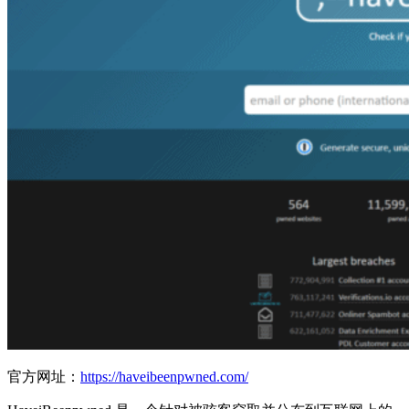
官方网址：
https://haveibeenpwned.com/