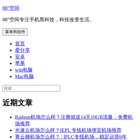
跳
88°空间
至
88°空间专注手机黑科技，科技改变生活。
内
容
菜单和挂件
首页
爱分享
安卓
苹果
win电脑
Mac电脑
搜
索：
近期文章
Railgun机场怎么样？注册就送14天10GB流量，免费机
场推荐
光速云机场怎么样？IEPL 专线机场便宜机场推荐
青云梯机场怎么样？ | IPLC专线机场，稳定运营6年