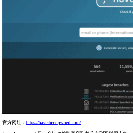
官方网址：
https://haveibeenpwned.com/