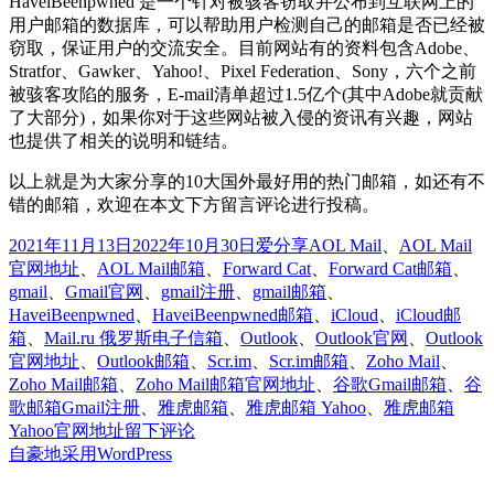
HaveiBeenpwned 是一个针对被骇客窃取并公布到互联网上的
用户邮箱的数据库，可以帮助用户检测自己的邮箱是否已经被
窃取，保证用户的交流安全。目前网站有的资料包含Adobe、
Stratfor、Gawker、Yahoo!、Pixel Federation、Sony，六个之前
被骇客攻陷的服务，E-mail清单超过1.5亿个(其中Adobe就贡献
了大部分)，如果你对于这些网站被入侵的资讯有兴趣，网站
也提供了相关的说明和链结。
以上就是为大家分享的10大国外最好用的热门邮箱，如还有不
错的邮箱，欢迎在本文下方留言评论进行投稿。
发
分
标
2021年11月13日
2022年10月30日
爱分享
AOL Mail
、
AOL Mail
布
类
签
官网地址
、
AOL Mail邮箱
、
Forward Cat
、
Forward Cat邮箱
、
于
gmail
、
Gmail官网
、
gmail注册
、
gmail邮箱
、
HaveiBeenpwned
、
HaveiBeenpwned邮箱
、
iCloud
、
iCloud邮
箱
、
Mail.ru 俄罗斯电子信箱
、
Outlook
、
Outlook官网
、
Outlook
官网地址
、
Outlook邮箱
、
Scr.im
、
Scr.im邮箱
、
Zoho Mail
、
Zoho Mail邮箱
、
Zoho Mail邮箱官网地址
、
谷歌Gmail邮箱
、
谷
歌邮箱Gmail注册
、
雅虎邮箱
、
雅虎邮箱 Yahoo
、
雅虎邮箱
于
Yahoo官网地址
留下评论
10
自豪地采用WordPress
个