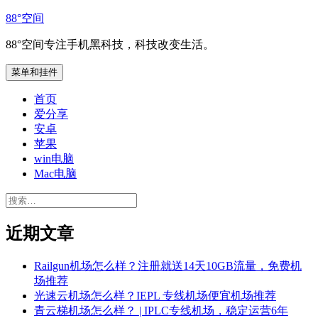
跳
88°空间
至
88°空间专注手机黑科技，科技改变生活。
内
容
菜单和挂件
首页
爱分享
安卓
苹果
win电脑
Mac电脑
搜
索：
近期文章
Railgun机场怎么样？注册就送14天10GB流量，免费机
场推荐
光速云机场怎么样？IEPL 专线机场便宜机场推荐
青云梯机场怎么样？ | IPLC专线机场，稳定运营6年