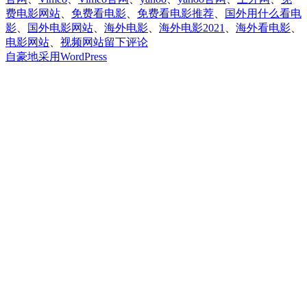
费电影网站
、
免费看电影
、
免费看电影推荐
、
国外用什么看电
影
、
国外电影网站
、
海外电影
、
海外电影2021
、
海外看电影
、
于
电影网站
、
视频网站
留下评论
10
自豪地采用WordPress
个
神
奇
的
国
外
电
影
网
站，
最
新
电
影
资
源
在