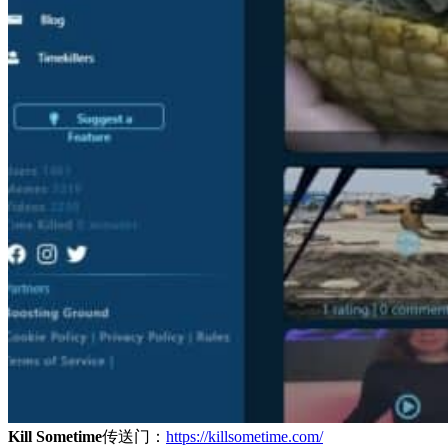
Kill Sometime
传送门：
https://killsometime.com/