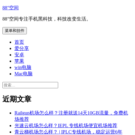
跳
88°空间
至
88°空间专注手机黑科技，科技改变生活。
内
容
菜单和挂件
首页
爱分享
安卓
苹果
win电脑
Mac电脑
搜
索：
近期文章
Railgun机场怎么样？注册就送14天10GB流量，免费机
场推荐
光速云机场怎么样？IEPL 专线机场便宜机场推荐
青云梯机场怎么样？ | IPLC专线机场，稳定运营6年