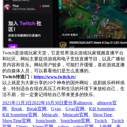
Twitch是游戏玩家天堂，它是世界顶尖游戏玩家视频直播平台
和社区。网站主要提供游戏和电子竞技直播节目，以及广播创
意内容和音乐。网站用户较多，可能打开缓慢，喜欢游戏直播
的自媒体人员，可以看看他们是怎么直播的。
Twitch传送门：
https://www.twitch.tv/
以上就是为大家分享的10个神奇的国外网站，追剧娱乐样样俱
全，特别适合在现在高压工作和生活的环境下来放松自己，生
活不易，但一定要记得给自己带来更多的快乐。
发
分
标
2021年11月3日
2022年10月30日
爱分享
allmovie
、
allmovie官
布
类
签
网
、
Break
、
Break官网
、
Gyao
、
Gyao官网
、
Kill Sometime
、
于
Kill Sometime官网
、
Metacafe
、
Metacafe官网
、
ShowTime
、
ShowTime官网
、
Sonicbomb
、
Sonicbomb官网
、
Twitch
、
Twitch
官网
、
Vimeo
、
Vimeo官网
、
yahoo
、
yahoo官网
、
上外网
、
免