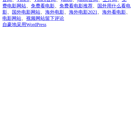
费电影网站
、
免费看电影
、
免费看电影推荐
、
国外用什么看电
影
、
国外电影网站
、
海外电影
、
海外电影2021
、
海外看电影
、
于
电影网站
、
视频网站
留下评论
10
自豪地采用WordPress
个
神
奇
的
国
外
电
影
网
站，
最
新
电
影
资
源
在