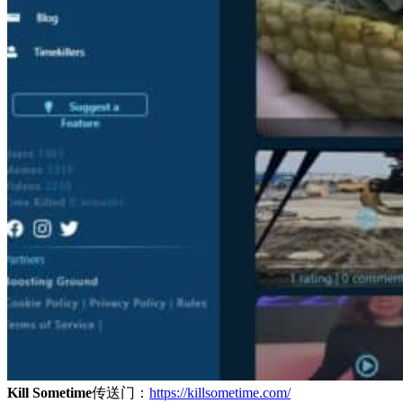
Kill Sometime
传送门：
https://killsometime.com/